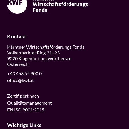
03.11.
»KWF on the road | Villach«
WKK Bezirksstelle Villach | Europastraße 10 |
9524 Villach
Kontakt
Kärntner Wirtschaftsförderungs Fonds
Weitere Informationen
Völkermarkter Ring 21–23
9020 Klagenfurt am Wörthersee
Österreich
+43 463 55 800 0
18.11.
office@kwf.at
»KWF on the road | Wolfsberg«
Zertifiziert nach
WKK Bezirksstelle Wolfsberg |
Qualitätsmanagement
Schießstattgasse 2 | 9400 Wolfsberg
EN ISO 9001:2015
Weitere Informationen
Wichtige Links