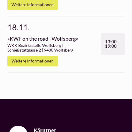
Verein Kollektiv Zukunft | Obervellach 181 |
9821 Obervellach
Weitere Informationen
14.10.
»KWF on the road | Kötschach-
Mauthen«
Karnische Werkstätten | Kötschach 450 |
9640 Kötschach-Mauthen
Weitere Informationen