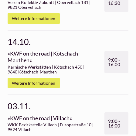
22.09.
»KWF on the road | Spittal an der
Drau«
WKK Bezirksstelle Spittal | Bismarckstraße
14-16 | 9800 Spittal an der Drau
Weitere Informationen
06.10.
»KWF on the road | Mölltal«