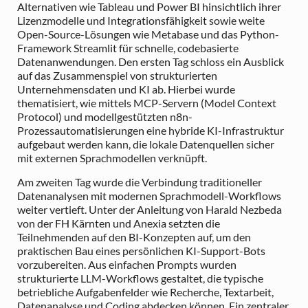
Alternativen wie Tableau und Power BI hinsichtlich ihrer
Lizenzmodelle und Integrationsfähigkeit sowie weite
Open-Source-Lösungen wie Metabase und das Python-
Framework Streamlit für schnelle, codebasierte
Datenanwendungen. Den ersten Tag schloss ein Ausblick
auf das Zusammenspiel von strukturierten
Unternehmensdaten und KI ab. Hierbei wurde
thematisiert, wie mittels MCP-Servern (Model Context
Protocol) und modellgestützten n8n-
Prozessautomatisierungen eine hybride KI-Infrastruktur
aufgebaut werden kann, die lokale Datenquellen sicher
mit externen Sprachmodellen verknüpft.
Am zweiten Tag wurde die Verbindung traditioneller
Datenanalysen mit modernen Sprachmodell-Workflows
weiter vertieft. Unter der Anleitung von Harald Nezbeda
von der FH Kärnten und Anexia setzten die
Teilnehmenden auf den BI-Konzepten auf, um den
praktischen Bau eines persönlichen KI-Support-Bots
vorzubereiten. Aus einfachen Prompts wurden
strukturierte LLM-Workflows gestaltet, die typische
betriebliche Aufgabenfelder wie Recherche, Textarbeit,
Datenanalyse und Coding abdecken können. Ein zentraler