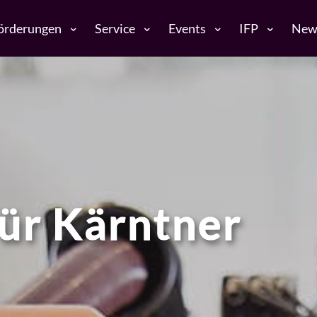
örderungen
Service
Events
IFP
New
ür Kärntner