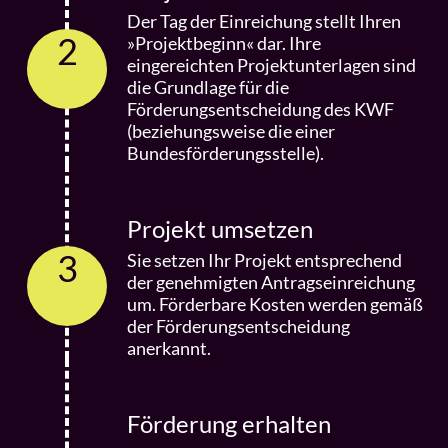
Der Tag der Einreichung stellt Ihren
2
»Projektbeginn« dar. Ihre
eingereichten Projektunterlagen sind
18.09.
die Grundlage für die
Förderungsentscheidung des KWF
Digital Future Summit: ALPSiX
(beziehungsweise die einer
Bundesförderungsstelle).
powered by DE-CIX
Lakeside - Science & Technology Park |
Klagenfurt
Projekt umsetzen
3
Sie setzen Ihr Projekt entsprechend
Weitere Informationen
der genehmigten Antragseinreichung
um. Förderbare Kosten werden gemäß
der Förderungsentscheidung
anerkannt.
22.09.
»KWF on the road | Spittal an der
Förderung erhalten