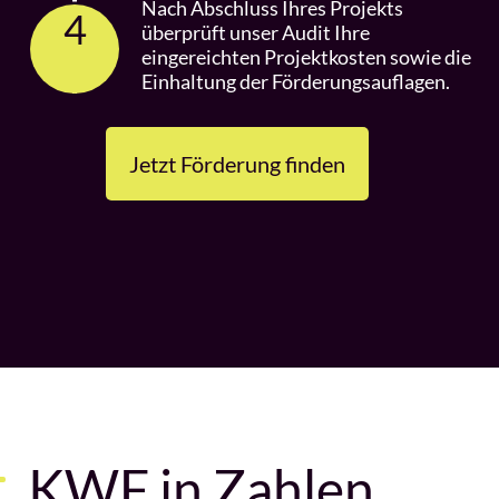
Drau«
Nach Abschluss Ihres Projekts
4
überprüft unser Audit Ihre
WKK Bezirksstelle Spittal | Bismarckstraße
eingereichten Projektkosten sowie die
14-16 | 9800 Spittal an der Drau
Einhaltung der Förderungsauflagen.
Weitere Informationen
Jetzt Förderung finden
06.10.
»KWF on the road | Mölltal«
Verein Kollektiv Zukunft | Obervellach 181 |
9821 Obervellach
Weitere Informationen
KWF in Zahlen