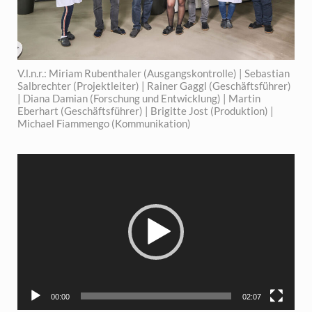
V.l.n.r.: Miriam Rubenthaler (Ausgangskontrolle) | Sebastian
Salbrechter (Projektleiter) | Rainer Gaggl (Geschäftsführer)
| Diana Damian (Forschung und Entwicklung) | Martin
Eberhart (Geschäftsführer) | Brigitte Jost (Produktion) |
Michael Fiammengo (Kommunikation)
Video-
Player
00:00
02:07